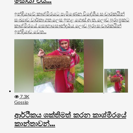
සොයා එයි…
ඉන්දියාවේ කාශ්මීරයට පැමිණෙන විදේශීය සංචාරකයින්
සංඛ්‍යාව වාර්තා ගත ලෙස ඉහළ ගොස් ඇත. ලොව පුරා ප්‍රකට
කාශ්මීරයේ සොභාසෞන්දර්‍යය ලොව පුරා සංචාරකයින්
ඉන්දියාව වෙත...
7.3K
Gossip
ආර්ථිකය ශක්තිමත් කරන කාශ්මීරයේ
කාන්තාවන්…