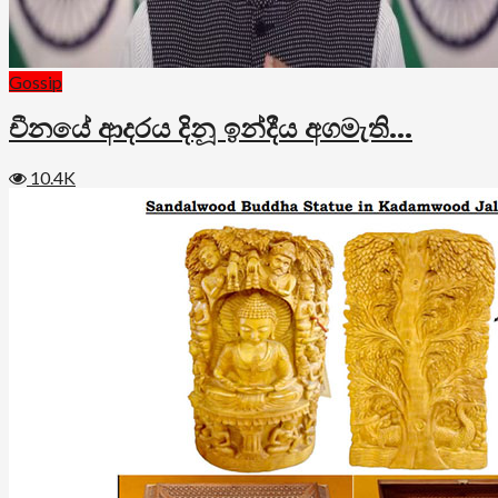
Gossip
චීනයේ ආදරය දිනූ ඉන්දීය අගමැති…
10.4K