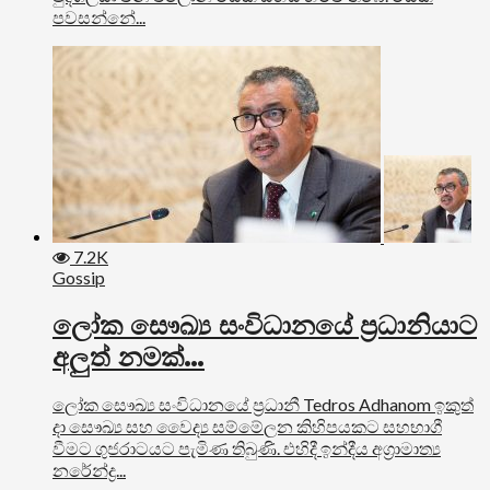
පවසන්නේ...
7.2K
Gossip
ලෝක සෞඛ්‍ය සංවිධානයේ ප්‍රධානියාට
අලුත් නමක්…
ලෝක සෞඛ්‍ය සංවිධානයේ ප්‍රධානී Tedros Adhanom ඉකුත්
දා සෞඛ්‍ය සහ වෛද්‍ය සම්මේලන කිහිපයකට සහභාගී
වීමට ගුජරාටයට පැමිණ තිබුණි. එහිදී ඉන්දීය අග්‍රාමාත්‍ය
නරේන්ද්‍ර...