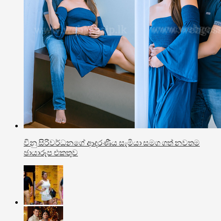
විනු සිරිවර්ධනගේ ආදරණීය සැමියා සමග ගත් නවතම
ඡායාරූප එකතුව