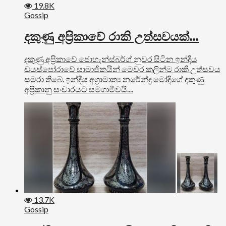
19.8K
Gossip
දකුණු අප්‍රිකාවේ රාකි උත්සවයක්…
දකුණු අප්‍රිකාවේ ජොහැන්ස්බර්ග් නුවර සිටින ඉන්දීය
ඩයස්පෝරාවේ සාමාජිකයින් මෙවර කලින්ම රාකි උත්සවය
සමරා තිබේ. ඉන්දීය අග්‍රාමාත්‍ය නරේන්ද්‍ර මෝදිගේ දකුණු
අප්‍රිකානු සංචාරයට සමගාමීවයි....
13.7K
Gossip