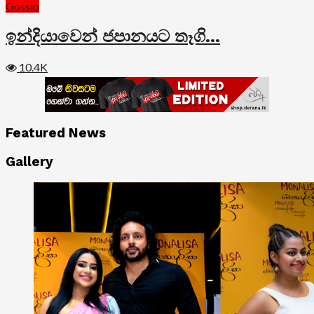
Gossip
ඉන්දියාවෙන් ජපානයට තෑගි…
10.4K
Featured News
Gallery