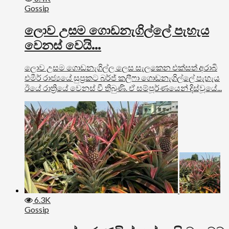
Gossip
ලොව උසම ගොඩනැගිල්ලේ පැහැය
වෙනස් වෙයි…
ලොව උසම ගොඩනැගිල්ල ලෙස සැලකෙන එක්සත් අරාබි
එමීර් රාජ්‍යයේ සුප්‍රකට බර්ජ් කලීෆා ගොඩනැගිල්ලේ පැහැය
ඊයේ රාත්‍රියේ වෙනස් වී තිබුණි. ඒ සම්පූර්ණයෙන් දිස්වූයේ...
6.3K
Gossip