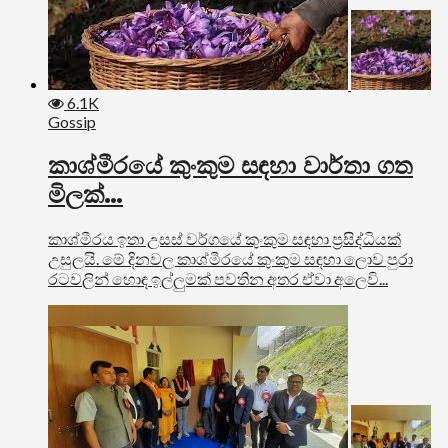
6.1K
Gossip
කාශ්මීරයේ කුංකුම සඳහා වාර්තා ගත
මිලක්…
කාශ්මීරය ඉතා උසස් වර්ගයේ කුංකුම සඳහා ප්‍රසිද්ධියක්
උසුලයි. මේ දිනවල කාශ්මීරයේ කුංකුම සඳහා ලොව පුරා
රටවලින් හොඳ ඉල්ලුමක් පවතින අතර ඒවා අලෙවි...