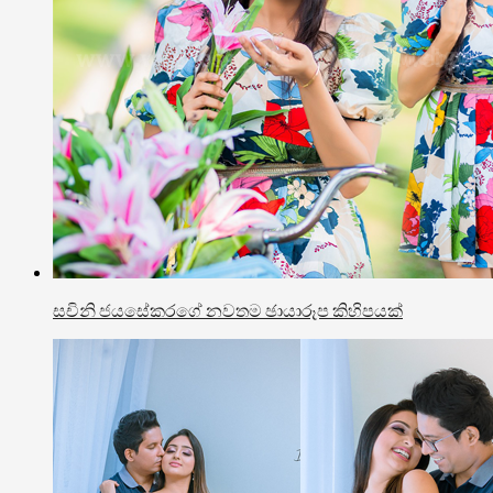
සචිනි ජයසේකරගේ නවතම ඡායාරූප කිහිපයක්