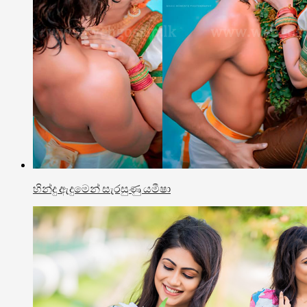
හින්දු ඇදුමෙන් සැරසුණු යමීෂා