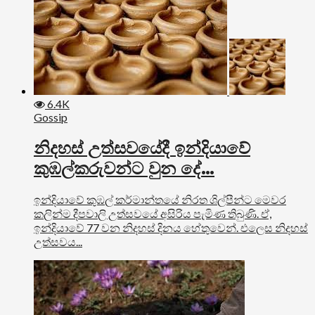
6.4K
Gossip
නිදහස් උත්සවයේදී ඉන්දියාවේ
කුඹල්කරුවන්ට වුන දේ…
ඉන්දියාවේ කුඹල් කර්මාන්තයේ නිරත ශිල්පීන්ට මෙවර
කලින්ම දීපවාලි උත්සවයේ අසිරිය පැමිණ තිබුණි. ඒ,
ඉන්දියාවේ 77 වන නිදහස් දිනය හේතුවෙන්. එලෙස නිදහස්
උත්සවය...