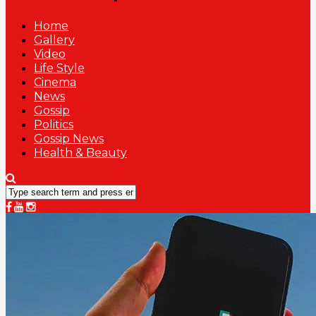
Home
Gallery
Video
Life Style
Cinema
News
Gossip
Politics
Gossip News
Health & Beauty