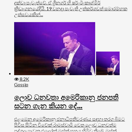
දක්වා පැවැත්වේ. ඒ ශ්‍රීනගර් හි ෂර්-ඊ-කාශ්මීර්
ක්‍රීඩාංගනයේදීයි. 19 වනදා පැවැති උත්කර්ශවත් සමාරම්භක
උත්සවයකින්...
8.2K
Gossip
ලොව ධනවතා අමෙරිකානු ජනපති
සටන ගැන කියන දේ…
එළඹෙන අමෙරිකානු ජනාධිපතිවරණය සඳහා තරග බිමට
පිවිස සිටින විවේක් රාමස්වාමි වෙත ලොව ධනවත්ම
පුද්ගලයා වන එලෝන් මස්ක් සහය හිමිව තිබේ. මස්ක්