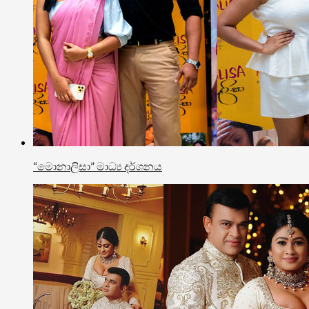
“මොනාලිසා” මාධ්‍ය දර්ශනය