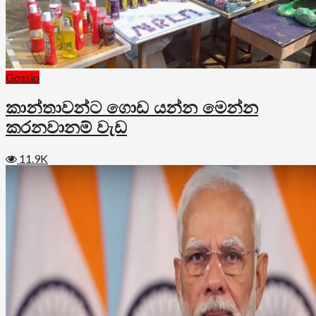
Gossip
කාන්තාවන්ට ගොඩ යන්න මෙන්න
කරනවානම් වැඩ
11.9K