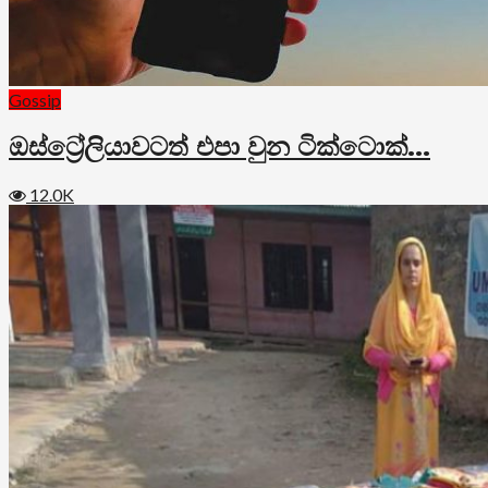
Gossip
ඔස්ට්‍රේලියාවටත් එපා වුන ටික්ටොක්…
12.0K