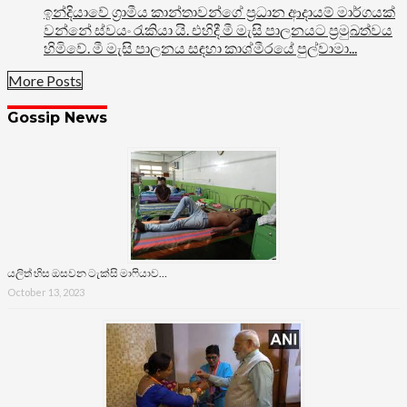
ඉන්දියාවේ ග්‍රාමීය කාන්තාවන්ගේ ප්‍රධාන ආදායම් මාර්ගයක්
වන්නේ ස්වයං රැකියා යි. එහිදී මී මැසි පාලනයට ප්‍රමුඛත්වය
හිමිවේ. මී මැසි පාලනය සඳහා කාශ්මීරයේ පුල්වාමා...
More Posts
Gossip News
යලිත් හිස ඔසවන ටැක්සි මාෆියාව…
October 13, 2023