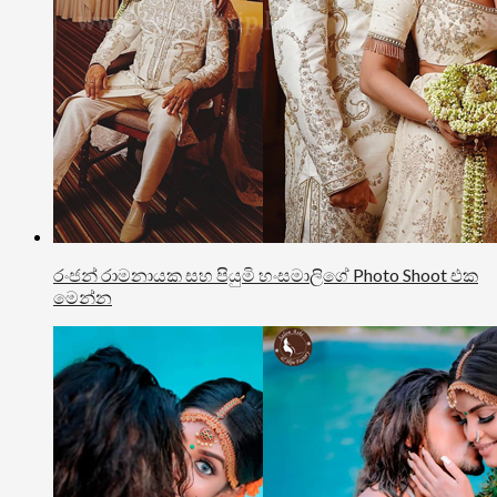
රංජන් රාමනායක සහ පියුමි හංසමාලිගේ Photo Shoot එක
මෙන්න