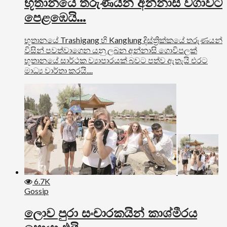
භූතානයේ තරුණයින් අන්නාසි වගාවට
පෙළඹෙයි…
භූතානයේ Trashigang හි Kanglung දිස්ත්‍රික්කයේ තරුණයන්
විසින් පවත්වාගෙන යනු ලබන අන්නාසි ගොවිපලක්
භූතානයේ සාර්ථක ව්‍යාපාරයක් බවට පත්ව ඇතැයි එරට
මාධ්‍ය වාර්තා කරයි....
6.7K
Gossip
ලොව පුරා සංචාරකයින් කාශ්මීරය