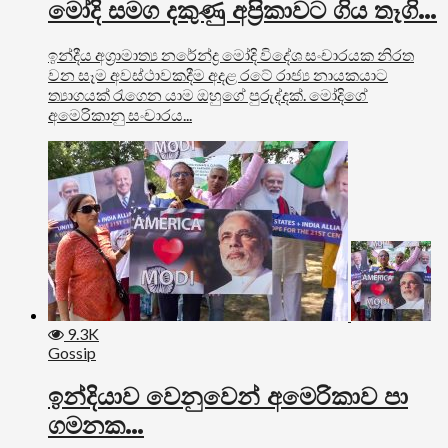
මෝදි සමග දකුණු අප්‍රිකාවට ගිය තෑගි…
ඉන්දීය අග්‍රාමාත්‍ය නරේන්ද්‍ර මෝදි විදේශ සංචාරයක නිරත
වන සෑම අවස්ථාවකදීම අදළ රටේ රාජ්‍ය නායකයාට
ත්‍යාගයක් රැගෙන යාම ඔහුගේ පුරුද්දක්. මෝදිගේ
අමෙරිකානු සංචාරය...
9.3K
Gossip
ඉන්දියාව වෙනුවෙන් අමෙරිකාව පා
ගමනක…