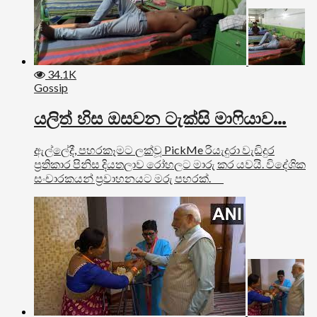
34.1K
Gossip
යලිත් හිස ඔසවන ටැක්සි මාෆියාව…
ඇල්ලේදී, පහරකෑමට ලක්වූ PickMe රියැදුරා වැඩිදුර
ප්‍රතිකාර පිනිස දියතලාව රෝහලට මාරු කර යවයි. විදේශික
සංචාරකයන් ප්‍රවාහනයට මරු පහරක්.