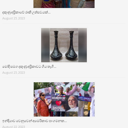
දකුණු අප්‍රිකාවේ රාකි උත්සවයක්…
August 25, 2023
මෝදි සමග දකුණු අප්‍රිකාවට ගිය තෑගි…
August 25, 2023
ඉන්දියාව වෙනුවෙන් අමෙරිකාව පා ගමනක…
August 22, 2023