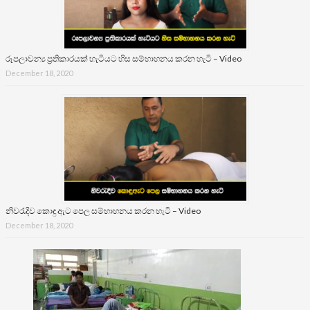
රූපලාවන්‍ය ප්‍රතිකාරයක් හැටියට හිස සම්භාහනය කරන හැටි – Video
December 18, 2020
නිවරැදිව කොඳු ඇට පෙල සම්භාහනය කරන හැටි – Video
December 18, 2020