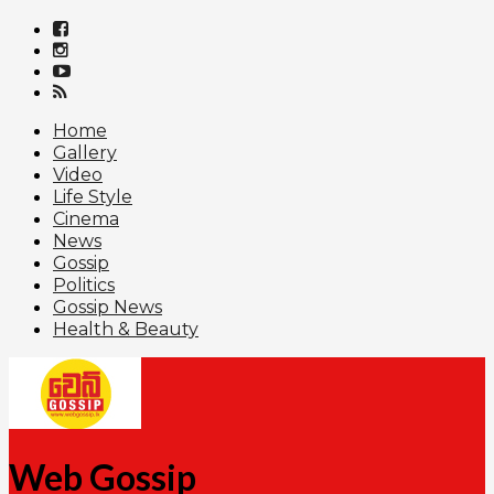
Home
Gallery
Video
Life Style
Cinema
News
Gossip
Politics
Gossip News
Health & Beauty
Web Gossip