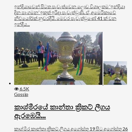
ඉන්දියාවෙන් පිටත පැවැත්වෙන ලොව විශාලතම ‘ඉන්දියා
දින පා ගමන’ ඉකුත් ඉරිදා පැවැත්වුණි. ඒ, අමෙරිකාවේ
නිව්යෝර්ක් නුවරදීයි. මෙවර පැවැත්වුණේ 41 ක් වන
ඉන්දීය...
6.5K
Gossip
කාශ්මීරයේ කාන්තා ක්‍රිකට් ලීගය
ඇරඹෙයි…
කාශ්මීර කාන්තා ක්‍රිකට් ලීගය අගෝස්තු 19 සිට අගෝස්තු 26