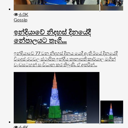
6.0K
Gossip
ඉන්දියාවේ නිදහස් දිනයේදී
නේපාලයට තෑගි…
ඉන්දියාවේ 77 වන නිදහස් දිනය යෙදී ඇති ඊයේ දිනයේදී
විදෙස් රටවල ස්ථාපිත ඉන්දීය තානාපති කාර්යාල මගින්
වැඩසටහන් සංවිධාන කර තිබුණි. ඒ අතරින්...
6.4K