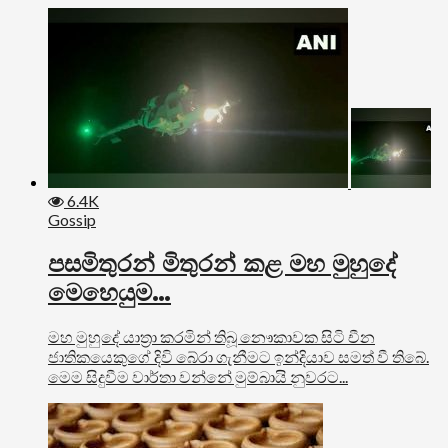
6.4K
Gossip
පසමිතුරන් මිතුරන් කළ මහ මුහුදේ
මෙහෙයුම…
මහ මුහුදේ යාත්‍රා කරමින් තිබූ නෞකාවක සිටි චීන
ජාතිකයෙකුගේ දිවි බේරා ගැනීමට ඉන්දියාව සමත් වී තිබේ.
මෙම සිදුවීම වාර්තා වන්නේ මුම්බායි නුවරට...